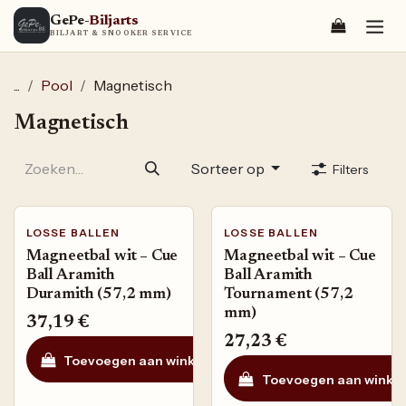
Overslaan naar inhoud
GePe
-Biljarts
BILJART & SNOOKER SERVICE
...
Pool
Magnetisch
Magnetisch
Sorteer op
Filters
LOSSE BALLEN
LOSSE BALLEN
Magneetbal wit – Cue
Magneetbal wit – Cue
Ball Aramith
Ball Aramith
Duramith (57,2 mm)
Tournament (57,2
mm)
37,19
€
27,23
€
Toevoegen aan winkelmandje
Toevoegen aan ve
Toevoegen aan winke