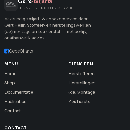
GePe
-Biljarts
BILJART & SNOOKER SERVICE
Vakkundige biljart- & snookerservice door
Gert Pellin. Stoffeer- en herstellingswerken,
(de)montage en keu herstel — met eerlijk,
onafhankelijk advies.
Gepe.Biljarts
MENU
DIENSTEN
Home
Herstofferen
Shop
Herstellingen
Documentatie
(de)Montage
Publicaties
Keu herstel
Contact
CONTACT