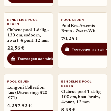
EENDELIGE POOL
POOL KEUEN
KEUEN
Pool Keu Artemis
Clubcue pool 1-delig –
Bruin - Zwart-Wit
130 cm, esdoorn,
70,25
€
zwart, 4-punt, 12 mm
22,56
€
Toevoegen aan winke
Toevoegen aan winkelmandje
Toevoegen aan ve
POOL KEUEN
EENDELIGE POOL
KEUEN
Longoni Collection
Clubcue pool 1-delig –
Lux (Uitvoering: S20-
100 cm, hout, bruin,
E71)
4-punt, 12 mm
4.257,52
€
8,68
€