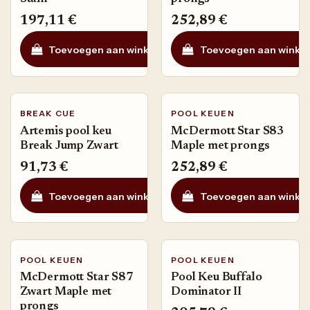
197,11
€
252,89
€
Toevoegen aan winkelmandje
Toevoegen aan winke
Toevoegen aan ve
BREAK CUE
POOL KEUEN
Artemis pool keu
McDermott Star S83
Break Jump Zwart
Maple met prongs
91,73
€
252,89
€
Toevoegen aan winkelmandje
Toevoegen aan winke
Toevoegen aan ve
POOL KEUEN
POOL KEUEN
McDermott Star S87
Pool Keu Buffalo
Zwart Maple met
Dominator II
prongs