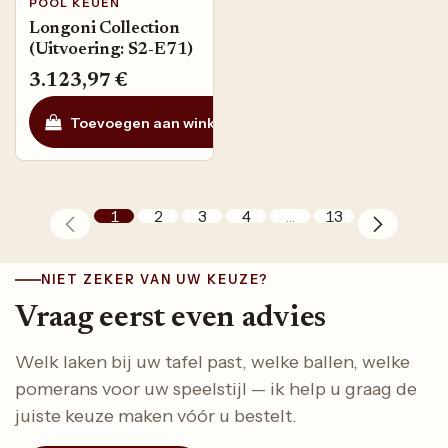
POOL KEUEN
Longoni Collection
(Uitvoering: S2-E71)
3.123,97
€
Toevoegen aan winkelmandje
Toevoegen aan ve
1
2
3
4
…
13
NIET ZEKER VAN UW KEUZE?
Vraag eerst even advies
Welk laken bij uw tafel past, welke ballen, welke
pomerans voor uw speelstijl — ik help u graag de
juiste keuze maken vóór u bestelt.