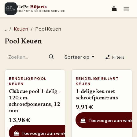
Overslaan naar inhoud
GePe
-Biljarts
BILJART & SNOOKER SERVICE
...
Keuen
Pool Keuen
Pool Keuen
Sorteer op
Filters
EENDELIGE POOL
EENDELIGE BILJART
KEUEN
KEUEN
Clubcue pool 1-delig –
1-delige keu met
120 cm,
schroefpomerans
schroefpomerans, 12
9,91
€
mm
Toevoegen aan winke
13,98
€
Toevoegen aan winkelmandje
Toevoegen aan ve