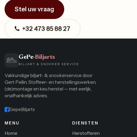
Stel uw vraag
+32 473 85 88 27
GePe
-Biljarts
BILJART & SNOOKER SERVICE
Vakkundige biljart- & snookerservice door
Gert Pellin. Stoffeer- en herstellingswerken,
(de)montage en keu herstel — met eerlijk,
onafhankelijk advies.
Gepe.Biljarts
MENU
DIENSTEN
Home
Herstofferen