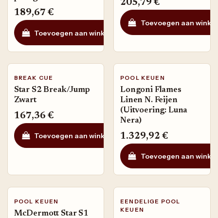
205,79
€
189,67
€
Toevoegen aan winke
Toevoegen aan winkelmandje
Toevoegen aan ve
BREAK CUE
POOL KEUEN
Star S2 Break/Jump
Longoni Flames
Zwart
Linen N. Feijen
(Uitvoering: Luna
167,36
€
Nera)
Toevoegen aan winkelmandje
Toevoegen aan ve
1.329,92
€
Toevoegen aan winke
POOL KEUEN
EENDELIGE POOL
KEUEN
McDermott Star S1