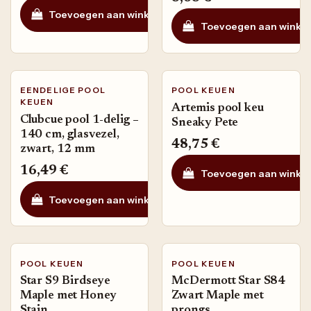
Toevoegen aan winkelmandje
Toevoegen aan ve
Toevoegen aan winke
EENDELIGE POOL
POOL KEUEN
KEUEN
Artemis pool keu
Clubcue pool 1-delig –
Sneaky Pete
140 cm, glasvezel,
48,75
€
zwart, 12 mm
16,49
€
Toevoegen aan winke
Toevoegen aan winkelmandje
Toevoegen aan ve
POOL KEUEN
POOL KEUEN
Star S9 Birdseye
McDermott Star S84
Maple met Honey
Zwart Maple met
Stain
prongs