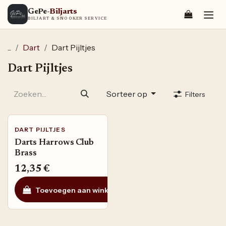
Overslaan naar inhoud
GePe
-Biljarts
BILJART & SNOOKER SERVICE
...
Dart
Dart Pijltjes
Dart Pijltjes
Sorteer op
Filters
DART PIJLTJES
Darts Harrows Club
Brass
12,35
€
Toevoegen aan winkelmandje
Toevoegen aan ve