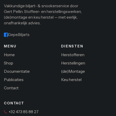
Vakkundige biljart- & snookerservice door
Gert Pellin. Stoffeer- en herstellingswerken,
(de)montage en keu herstel — met eerlijk,
onafhankelijk advies.
Gepe.Biljarts
MENU
DIENSTEN
Home
Herstofferen
Shop
Herstellingen
Documentatie
(de)Montage
Publicaties
Keu herstel
Contact
CONTACT
+32 473 85 88 27