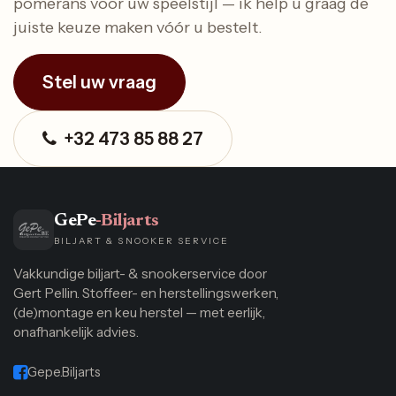
pomerans voor uw speelstijl — ik help u graag de
juiste keuze maken vóór u bestelt.
Stel uw vraag
+32 473 85 88 27
GePe
-Biljarts
BILJART & SNOOKER SERVICE
Vakkundige biljart- & snookerservice door
Gert Pellin. Stoffeer- en herstellingswerken,
(de)montage en keu herstel — met eerlijk,
onafhankelijk advies.
Gepe.Biljarts