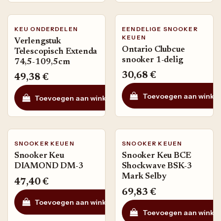
KEU ONDERDELEN
EENDELIGE SNOOKER
KEUEN
Verlengstuk
Ontario Clubcue
Telescopisch Extenda
snooker 1-delig
74,5-109,5cm
30,68
€
49,38
€
Toevoegen aan winke
Toevoegen aan winkelmandje
Toevoegen
SNOOKER KEUEN
SNOOKER KEUEN
Snooker Keu
Snooker Keu BCE
DIAMOND DM-3
Shockwave BSK-3
Mark Selby
47,40
€
69,83
€
Toevoegen aan winkelmandje
Toevoegen aan ve
Toevoegen aan winke