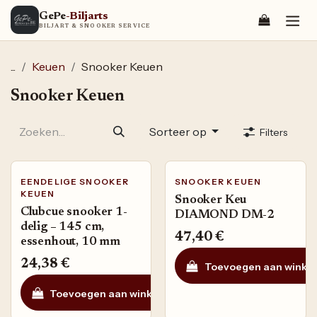
Overslaan naar inhoud
GePe
-Biljarts
BILJART & SNOOKER SERVICE
...
Keuen
Snooker Keuen
Snooker Keuen
Sorteer op
Filters
EENDELIGE SNOOKER
SNOOKER KEUEN
KEUEN
Snooker Keu
Clubcue snooker 1-
DIAMOND DM-2
delig – 145 cm,
47,40
€
essenhout, 10 mm
24,38
€
Toevoegen aan winke
Toevoegen aan winkelmandje
Toevoegen aan ve