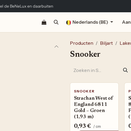
el de BeNeLux en daarbuiten
Shop
Documentatie
Publicaties
Nederlands (BE)
Contact
Aan
Producten
Biljart
Lake
Snooker
SNOOKER
Strachan West of
S
England 6811
Gold – Groen
(1,93 m)
(
0,93
€
/ cm