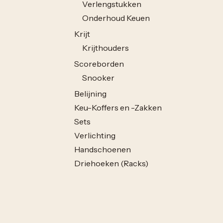
Verlengstukken
Onderhoud Keuen
Krijt
Krijthouders
Scoreborden
Snooker
Belijning
Keu-Koffers en -Zakken
Sets
Verlichting
Handschoenen
Driehoeken (Racks)
Ballenschotels
Vraag vrijblijvend een prijs
Laken
Stuur een paar foto's — vaak weet ik dan al wat nodig
Pool
Snooker