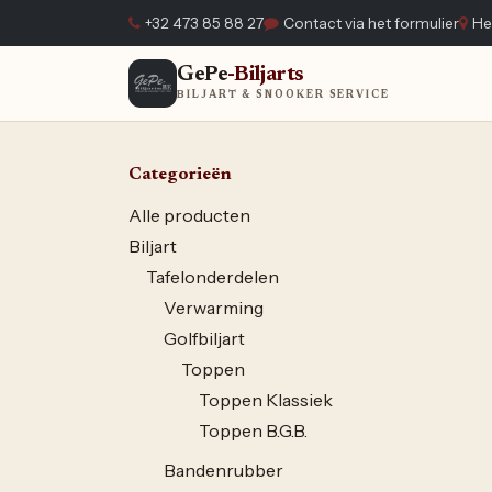
Overslaan naar inhoud
+32 473 85 88 27
Contact via het formulier
He
GePe
-Biljarts
Home
BILJART & SNOOKER SERVICE
Categorieën
Alle producten
Biljart
Tafelonderdelen
Verwarming
Golfbiljart
Toppen
Toppen Klassiek
Toppen B.G.B.
Bandenrubber