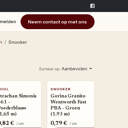
Neem contact op met ons
melden
n
Snooker
Aanbevolen
Sorteer op:
POOL
SNOOKER
trachan Simonis
Gorina Granito
861 –
Wentworth Fast
Poederblauw
PBA – Groen
1,65 m)
(1,93 m)
0,82
€
0,79
€
/ cm
/ cm