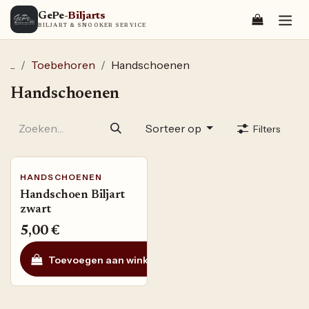
Overslaan naar inhoud
GePe
-Biljarts
BILJART & SNOOKER SERVICE
...
Toebehoren
Handschoenen
Handschoenen
Sorteer op
Filters
HANDSCHOENEN
Handschoen Biljart
zwart
5,00
€
Toevoegen aan winkelmandje
Toevoegen aan ve