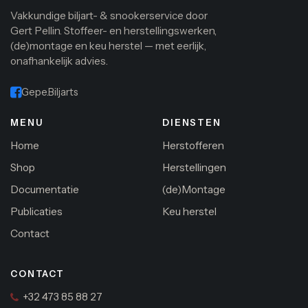
Vakkundige biljart- & snookerservice door
Gert Pellin. Stoffeer- en herstellingswerken,
(de)montage en keu herstel — met eerlijk,
onafhankelijk advies.
Gepe.Biljarts
MENU
DIENSTEN
Home
Herstofferen
Shop
Herstellingen
Documentatie
(de)Montage
Publicaties
Keu herstel
Contact
CONTACT
+32 473 85 88 27