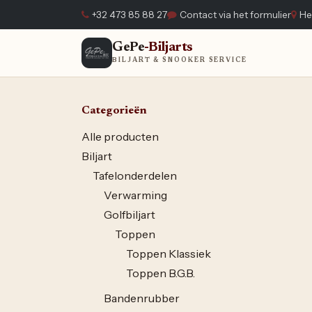
Overslaan naar inhoud
+32 473 85 88 27
Contact via het formulier
He
GePe
-Biljarts
Home
BILJART & SNOOKER SERVICE
Categorieën
Alle producten
Biljart
Tafelonderdelen
Verwarming
Golfbiljart
Toppen
Toppen Klassiek
Toppen B.G.B.
Bandenrubber