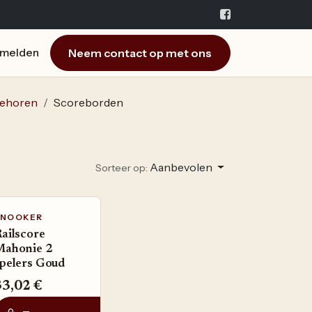
Neem contact op met ons
melden
ehoren
Scoreborden
Aanbevolen
Sorteer op:
SNOOKER
ailscore
Mahonie 2
pelers Goud
33,02
€
elmandje
Toevoegen aan verlanglijst