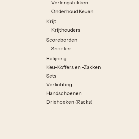
Verlengstukken
Onderhoud Keuen
Krijt
Krijthouders
Scoreborden
Snooker
Belijning
Keu-Koffers en -Zakken
Sets
Verlichting
Handschoenen
Driehoeken (Racks)
Ballenschotels
Vraag vrijblijvend een prijs
Laken
Stuur een paar foto's — vaak weet ik dan al wat nodig
Pool
Snooker