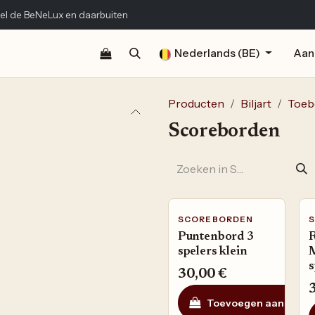
el de BeNeLux en daarbuiten
Shop
Documentatie
Publicaties
Nederlands (BE)
Contact
Aan
Producten
Biljart
Toeb
Scoreborden
SCOREBORDEN
Puntenbord 3
R
spelers klein
s
30,00
€
Toevoegen aan wink