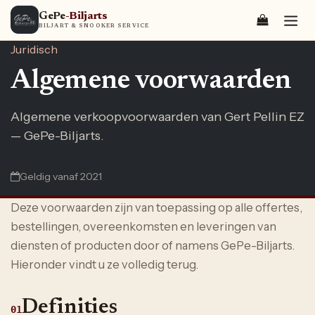
Skip to Content
GePe
-Biljarts
BILJART & SNOOKER SERVICE
Juridisch
Algemene voorwaarden
Algemene verkoopvoorwaarden van Gert Pellin EZ
— GePe-Biljarts.
Geldig vanaf 2021
Deze voorwaarden zijn van toepassing op alle offertes,
bestellingen, overeenkomsten en leveringen van
diensten of producten door of namens GePe-Biljarts.
Hieronder vindt u ze volledig terug.
Definities
01