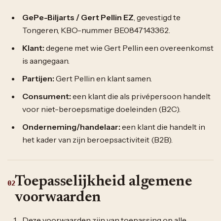
GePe-Biljarts / Gert Pellin EZ
, gevestigd te
Tongeren, KBO-nummer BE0847143362.
Klant:
degene met wie Gert Pellin een overeenkomst
is aangegaan.
Partijen:
Gert Pellin en klant samen.
Consument:
een klant die als privépersoon handelt
voor niet-beroepsmatige doeleinden (B2C).
Onderneming/handelaar:
een klant die handelt in
het kader van zijn beroepsactiviteit (B2B).
Toepasselijkheid algemene
02
voorwaarden
Deze voorwaarden zijn van toepassing op alle