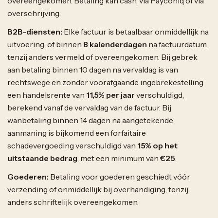
overeengekomen. Betaling kan cash, via Payconiq of via
overschrijving.
B2B-diensten:
Elke factuur is betaalbaar onmiddellijk na
uitvoering, of binnen
8 kalenderdagen
na factuurdatum,
tenzij anders vermeld of overeengekomen. Bij gebrek
aan betaling binnen 10 dagen na vervaldag is van
rechtswege en zonder voorafgaande ingebrekestelling
een handelsrente van
11,5% per jaar
verschuldigd,
berekend vanaf de vervaldag van de factuur. Bij
wanbetaling binnen 14 dagen na aangetekende
aanmaning is bijkomend een forfaitaire
schadevergoeding verschuldigd van
15% op het
uitstaande bedrag
, met een minimum van
€25
.
Goederen:
Betaling voor goederen geschiedt vóór
verzending of onmiddellijk bij overhandiging, tenzij
anders schriftelijk overeengekomen.