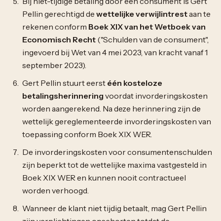
Bij niet-tijdige betaling door een consument is Gert
Pellin gerechtigd de
wettelijke verwijlintrest
aan te
rekenen conform
Boek XIX van het Wetboek van
Economisch Recht
("Schulden van de consument",
ingevoerd bij Wet van 4 mei 2023, van kracht vanaf 1
september 2023).
Gert Pellin stuurt eerst
één kosteloze
betalingsherinnering
voordat invorderingskosten
worden aangerekend. Na deze herinnering zijn de
wettelijk gereglementeerde invorderingskosten van
toepassing conform Boek XIX WER.
De invorderingskosten voor consumentenschulden
zijn beperkt tot de wettelijke maxima vastgesteld in
Boek XIX WER en kunnen nooit contractueel
worden verhoogd.
Wanneer de klant niet tijdig betaalt, mag Gert Pellin
zijn verplichtingen opschorten totdat de