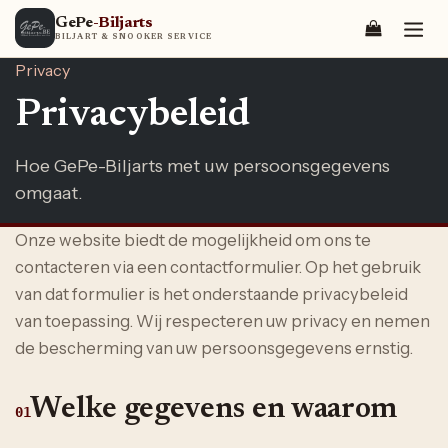
Se rendre au contenu
GePe
-Biljarts
BILJART & SNOOKER SERVICE
Privacy
Privacybeleid
Hoe GePe-Biljarts met uw persoonsgegevens
omgaat.
Onze website biedt de mogelijkheid om ons te
contacteren via een contactformulier. Op het gebruik
van dat formulier is het onderstaande privacybeleid
van toepassing. Wij respecteren uw privacy en nemen
de bescherming van uw persoonsgegevens ernstig.
Welke gegevens en waarom
01