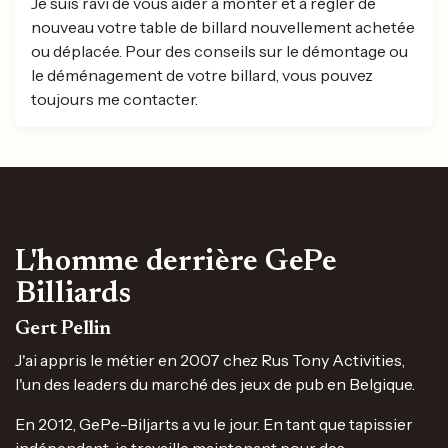
Je suis ravi de vous aider à monter et à régler de
nouveau votre table de billard nouvellement achetée
ou déplacée. Pour des conseils sur le démontage ou
le déménagement de votre billard, vous pouvez
toujours me contacter.
L'homme derrière GePe
Billiards
Gert Pellin
J'ai appris le métier en 2007 chez Rus Tony Activities,
l'un des leaders du marché des jeux de pub en Belgique.
En 2012, GePe-Biljarts a vu le jour. En tant que tapissier
indépendant, je travaille maintenant pour des