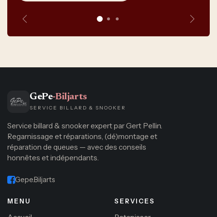
Vorige
Volge
GePe
-Biljarts
SERVICE BILLARD & SNOOKER
Service billard & snooker expert par Gert Pellin.
Regarnissage et réparations, (dé)montage et
réparation de queues — avec des conseils
honnêtes et indépendants.
Gepe.Biljarts
MENU
SERVICES