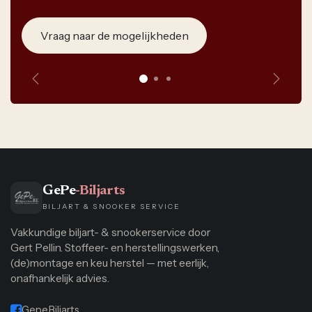
Vraag naar de mogelijkheden
Vorige
Volge
GePe
-Biljarts
BILJART & SNOOKER SERVICE
Vakkundige biljart- & snookerservice door
Gert Pellin. Stoffeer- en herstellingswerken,
(de)montage en keu herstel — met eerlijk,
onafhankelijk advies.
Gepe.Biljarts