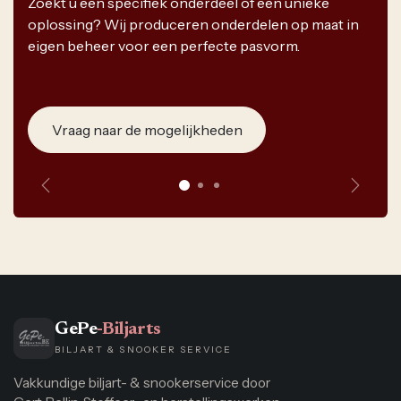
Zoekt u een specifiek onderdeel of een unieke
oplossing? Wij produceren onderdelen op maat in
eigen beheer voor een perfecte pasvorm.
Vraag naar de mogelijkheden
Vorige
Volge
GePe
-Biljarts
BILJART & SNOOKER SERVICE
Vakkundige biljart- & snookerservice door