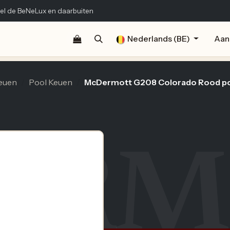
el de BeNeLux en daarbuiten
Shop
Documentatie
Publicaties
Nederlands (BE)
Contact
Aan
euen
Pool Keuen
McDermott G208 Colorado Rood poo
ERM