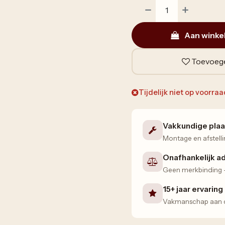
Aan winke
Toevoege
Tijdelijk niet op voorra
Vakkundige plaa
Montage en afstelli
Onafhankelijk a
Geen merkbinding — 
15+ jaar ervaring
Vakmanschap aan de