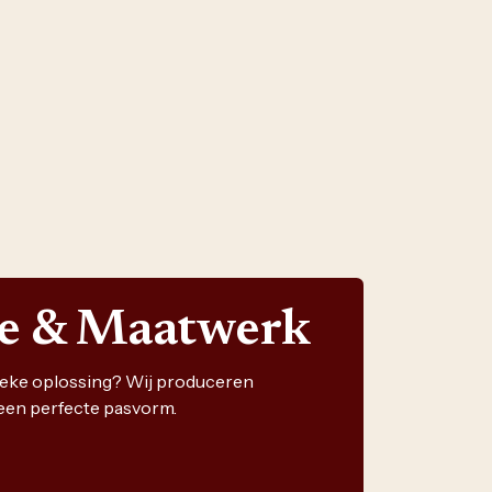
ie & Maatwerk
nieke oplossing? Wij produceren
een perfecte pasvorm.