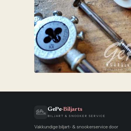
GePe
-Biljarts
BILJART & SNOOKER SERVICE
Vakkundige biljart- & snookerservice door