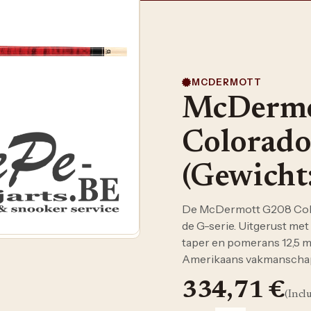
MCDERMOTT
McDermo
Colorado
(Gewicht
De McDermott G208 Colo
de G-serie. Uitgerust me
taper en pomerans 12,5 m
Amerikaans vakmanschap 
334,71
€
(Incl