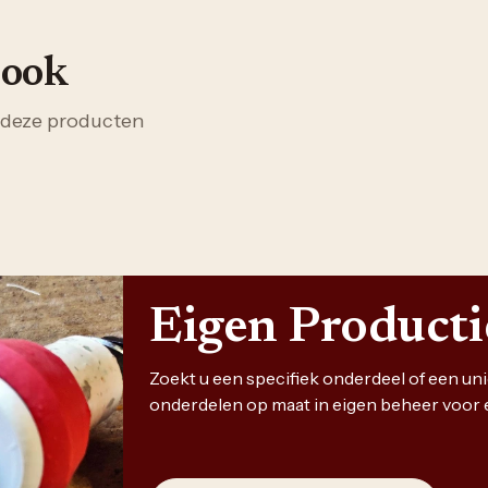
 ook
 deze producten
Eigen Product
Zoekt u een specifiek onderdeel of een u
onderdelen op maat in eigen beheer voor 