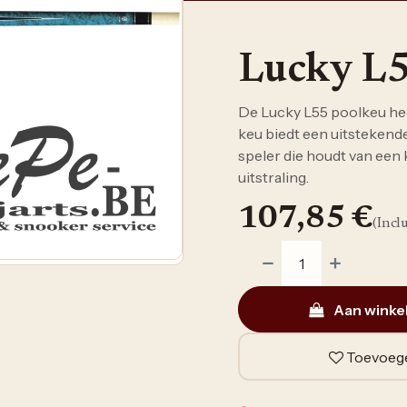
Lucky L
De Lucky L55 poolkeu hee
keu biedt een uitstekende
speler die houdt van een
uitstraling.
107,85
€
(Incl
Aan winke
Toevoege