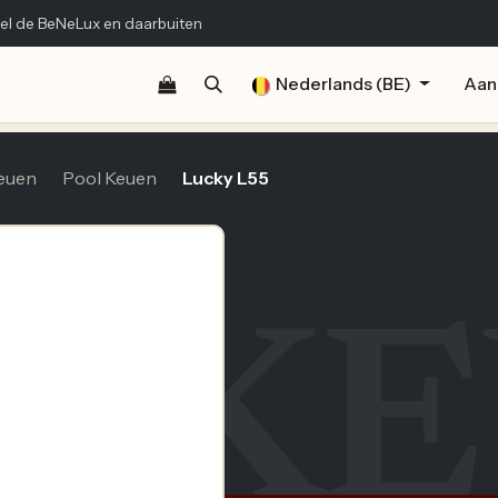
el de BeNeLux en daarbuiten
Shop
Documentatie
Publicaties
Nederlands (BE)
Contact
Aan
euen
Pool Keuen
Lucky L55
L K