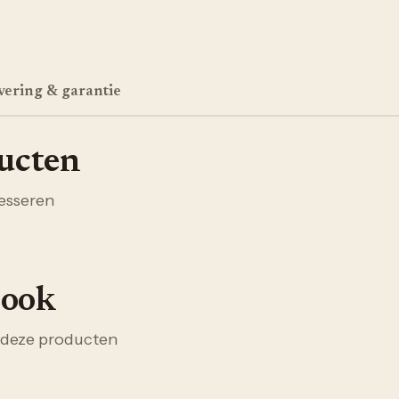
vering & garantie
ducten
esseren
 ook
 deze producten