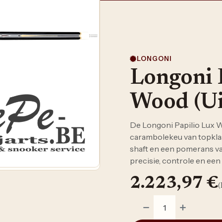
LONGONI
Longoni 
Wood (Ui
De Longoni Papilio Lux W
carambolekeu van topkla
shaft en een pomerans va
precisie, controle en een
2.223,97
€
(