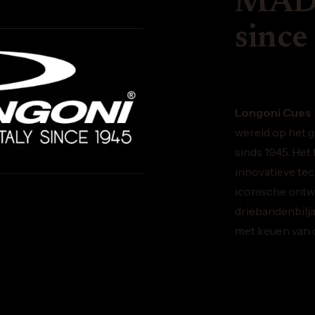
MADE
since
Longoni Cues
wereld op het g
sinds 1945. Het
innovatieve te
iconische ontw
driebandenbilja
met keuen van d