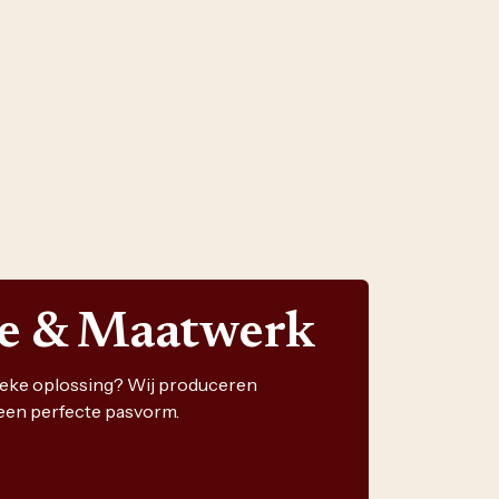
ie & Maatwerk
nieke oplossing? Wij produceren
een perfecte pasvorm.