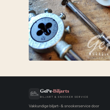
GePe
-Biljarts
BILJART & SNOOKER SERVICE
Vakkundige biljart- & snookerservice door