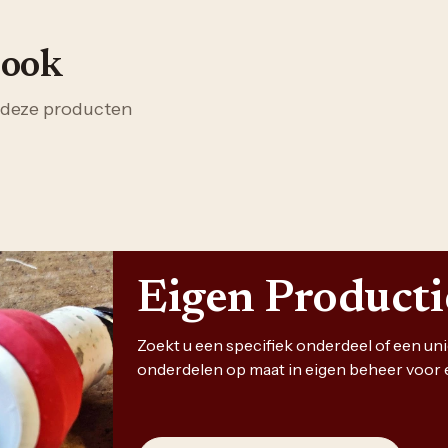
 ook
 deze producten
Eigen Product
Zoekt u een specifiek onderdeel of een u
onderdelen op maat in eigen beheer voor 