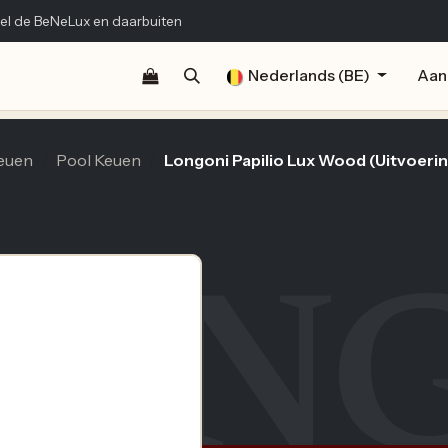
el de BeNeLux en daarbuiten
Shop
Documentatie
Publicaties
Nederlands (BE)
Contact
Aan
euen
Pool Keuen
Longoni Papilio Lux Wood (Uitvoerin
LON