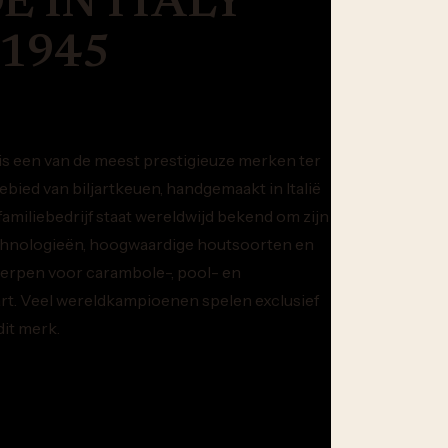
 IN ITALY
 1945
is een van de meest prestigieuze merken ter
ebied van biljartkeuen, handgemaakt in Italië
 familiebedrijf staat wereldwijd bekend om zijn
chnologieën, hoogwaardige houtsoorten en
erpen voor carambole-, pool- en
rt. Veel wereldkampioenen spelen exclusief
it merk.