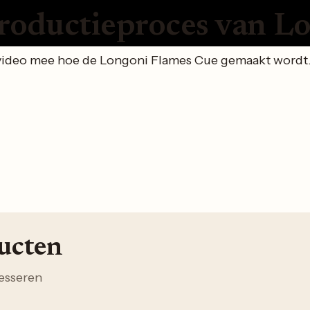
roductieproces van L
video mee hoe de Longoni Flames Cue gemaakt wordt. 
ducten
esseren