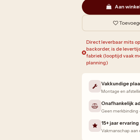
Aan winke
Toevoege
Direct leverbaar mits op
backorder, is de leverti
fabriek (looptijd vaak
planning)
Vakkundige plaa
Montage en afstelli
Onafhankelijk a
Geen merkbinding — 
15+ jaar ervaring
Vakmanschap aan de