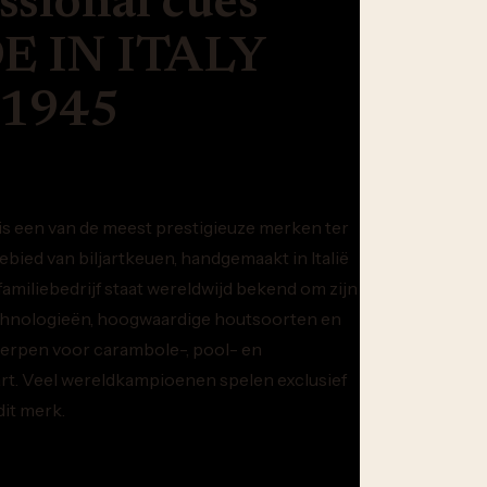
ssional cues
 IN ITALY
 1945
is een van de meest prestigieuze merken ter
ebied van biljartkeuen, handgemaakt in Italië
 familiebedrijf staat wereldwijd bekend om zijn
chnologieën, hoogwaardige houtsoorten en
erpen voor carambole-, pool- en
rt. Veel wereldkampioenen spelen exclusief
it merk.