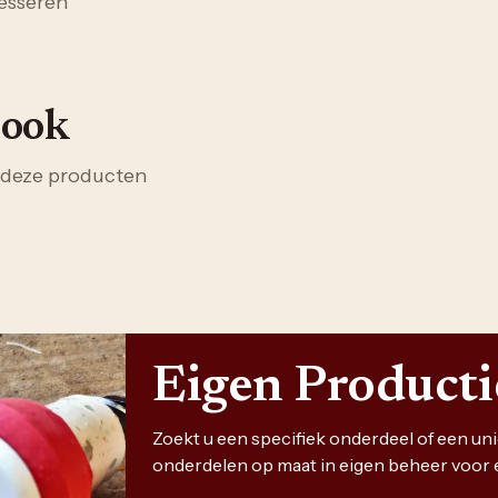
esseren
 ook
 deze producten
Eigen Product
Zoekt u een specifiek onderdeel of een u
onderdelen op maat in eigen beheer voor 