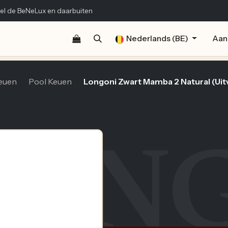
el de BeNeLux en daarbuiten
Shop
Documentatie
Publicaties
Nederlands (BE)
Contact
Aan
euen
Pool Keuen
Longoni Zwart Mamba 2 Natural (Uit
LON