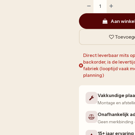
Aan winke
Toevoege
Direct leverbaar mits op
backorder, is de leverti
fabriek (looptijd vaak
planning)
Vakkundige plaa
Montage en afstelli
Onafhankelijk a
Geen merkbinding — 
15+ jaar ervaring