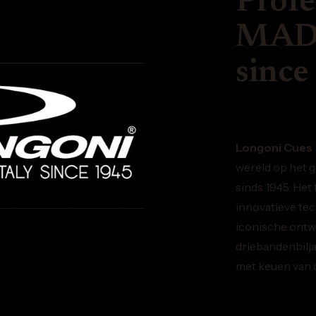
Profe
MADE
since
Longoni Cues
wereld op het g
sinds 1945. Het
innovatieve te
iconische ontw
driebandenbilja
met keuen van d