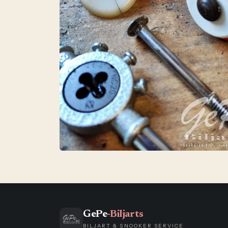
GePe
-Biljarts
BILJART & SNOOKER SERVICE