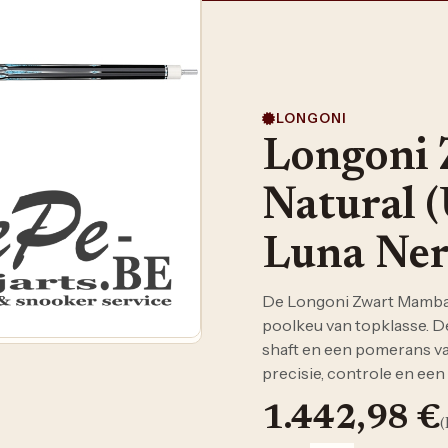
LONGONI
Longoni
Natural (
Luna Ner
De Longoni Zwart Mamba 2
poolkeu van topklasse. D
shaft en een pomerans va
precisie, controle en een
1.442,98
€
(