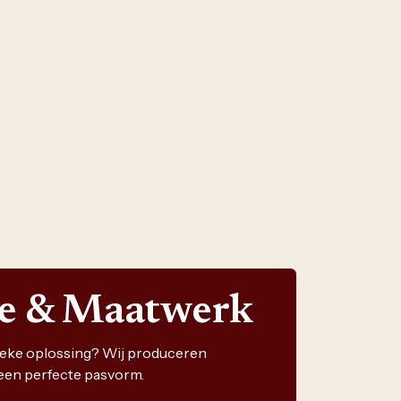
ie & Maatwerk
nieke oplossing? Wij produceren
een perfecte pasvorm.