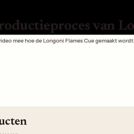
roductieproces van L
video mee hoe de Longoni Flames Cue gemaakt wordt. 
ducten