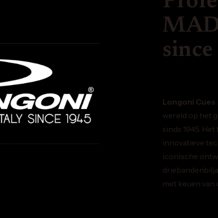
Profe
MADE
since
Longoni Cues
wereld op het g
sinds 1945. Het
innovatieve te
iconische ontw
driebandenbilja
met keuen van d