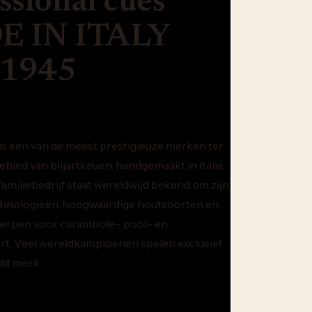
ssional cues
 IN ITALY
 1945
is een van de meest prestigieuze merken ter
ebied van biljartkeuen, handgemaakt in Italië
 familiebedrijf staat wereldwijd bekend om zijn
chnologieën, hoogwaardige houtsoorten en
erpen voor carambole-, pool- en
rt. Veel wereldkampioenen spelen exclusief
it merk.