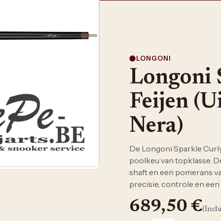
LONGONI
Longoni 
Feijen (U
Nera)
De Longoni Sparkle Curly
poolkeu van topklasse. D
shaft en een pomerans va
precisie, controle en een
689,50
€
(Incl