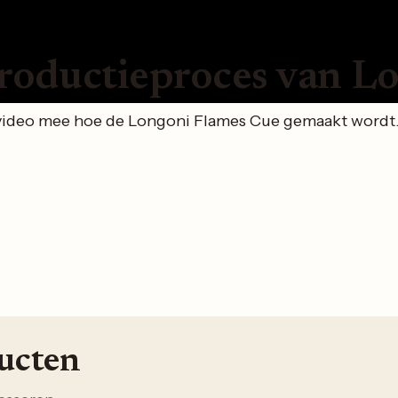
roductieproces van L
video mee hoe de Longoni Flames Cue gemaakt wordt. 
ducten