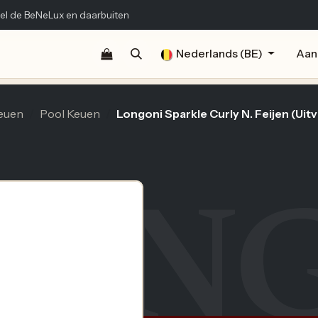
el de BeNeLux en daarbuiten
Shop
Documentatie
Publicaties
Nederlands (BE)
Contact
Aan
euen
Pool Keuen
Longoni Sparkle Curly N. Feijen (Uit
LON