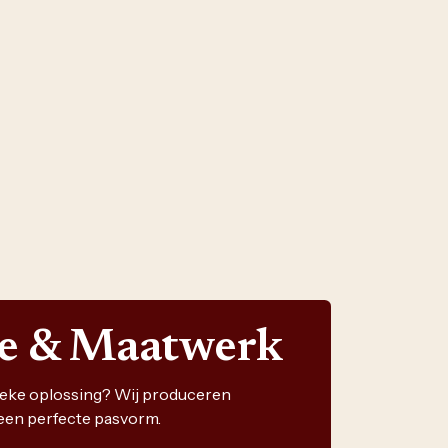
ie & Maatwerk
nieke oplossing? Wij produceren
een perfecte pasvorm.