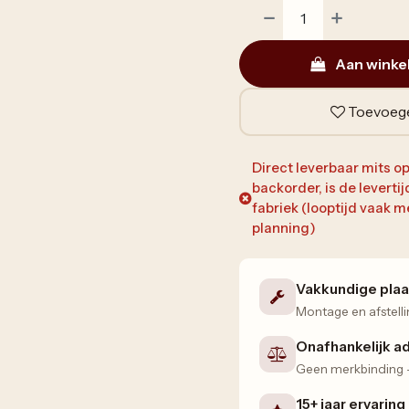
Aan winke
Toevoege
Direct leverbaar mits op
backorder, is de leverti
fabriek (looptijd vaak
planning)
Vakkundige plaa
Montage en afstelli
Onafhankelijk a
Geen merkbinding — 
15+ jaar ervaring