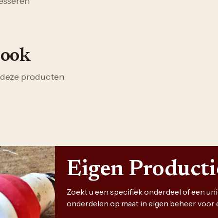
esseren
 ook
 deze producten
Eigen Product
Zoekt u een specifiek onderdeel of een u
onderdelen op maat in eigen beheer voor 