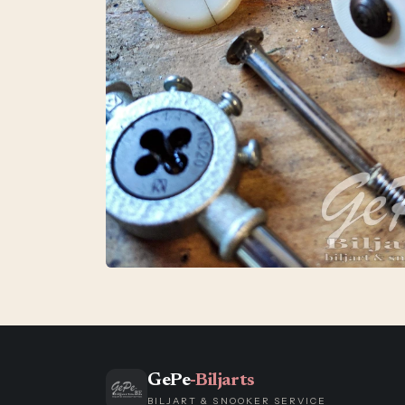
GePe
-Biljarts
BILJART & SNOOKER SERVICE