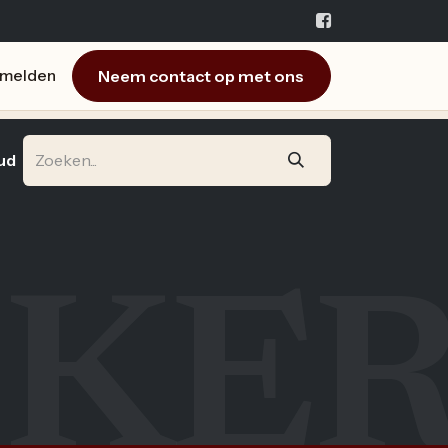
Neem contact op met ons
melden
ud
KE