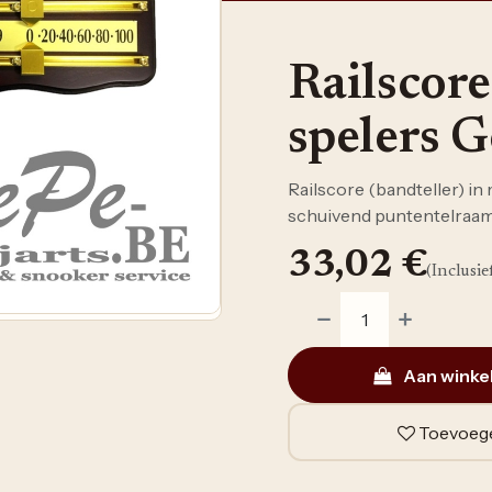
Railscor
spelers 
Railscore (bandteller) in
schuivend puntentelraam d
33,02
€
(Inclusie
Aan winke
Toevoege