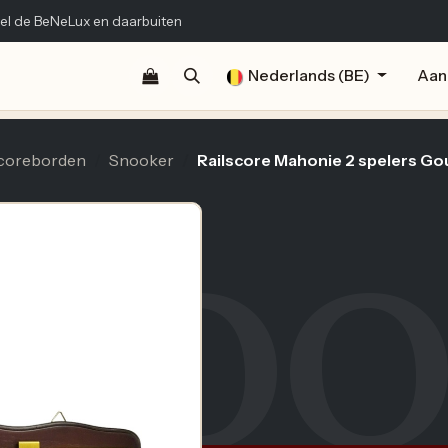
el de BeNeLux en daarbuiten
Shop
Documentatie
Publicaties
Nederlands (BE)
Contact
Aan
coreborden
Snooker
Railscore Mahonie 2 spelers Go
NOO