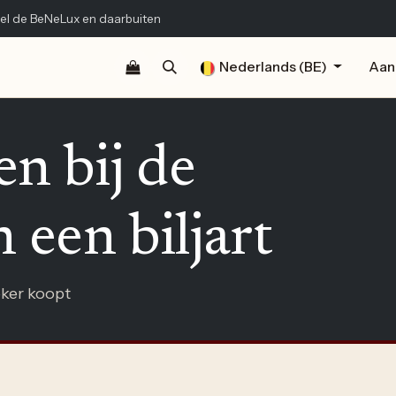
el de BeNeLux en daarbuiten
Shop
Documentatie
Publicaties
Nederlands (BE)
Contact
Aan
en bij de
 een biljart
oker koopt