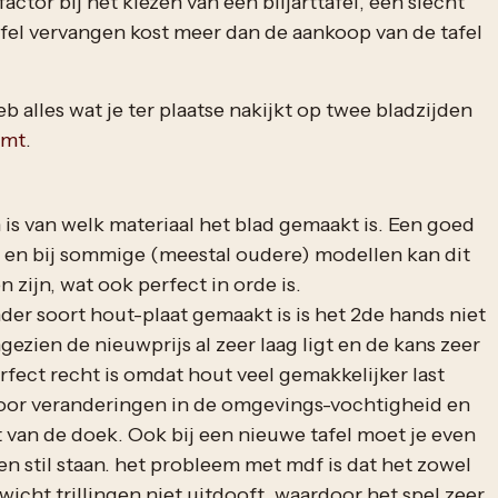
factor bij het kiezen van een biljarttafel, een slecht
fel vervangen kost meer dan de aankoop van de tafel
eb alles wat je ter plaatse nakijkt op twee bladzijden
emt
.
 is van welk materiaal het blad gemaakt is. Een goed
t en bij sommige (meestal oudere) modellen kan dit
 zijn, wat ook perfect in orde is.
der soort hout-plaat gemaakt is is het 2de hands niet
ezien de nieuwprijs al zeer laag ligt en de kans zeer
erfect recht is omdat hout veel gemakkelijker last
oor veranderingen in de omgevings-vochtigheid en
van de doek. Ook bij een nieuwe tafel moet je even
een stil staan. het probleem met mdf is dat het zowel
wicht trillingen niet uitdooft, waardoor het spel zeer