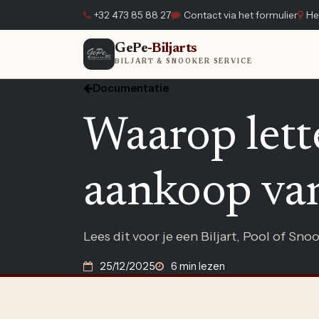
Overslaan naar inhoud
+32 473 85 88 27
Contact via het formulier
He
GePe
-Biljarts
Home
BILJART & SNOOKER SERVICE
Documentatie
Waarop lett
aankoop van
Lees dit voor je een Biljart, Pool of Sno
25/12/2025
6 min lezen