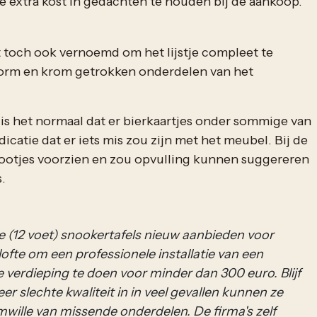
ze extra kost in gedachten te houden bij de aankoop.
t toch ook vernoemd om het lijstje compleet te
worm en krom getrokken onderdelen van het
 is het normaal dat er bierkaartjes onder sommige van
dicatie dat er iets mis zou zijn met het meubel. Bij de
lpootjes voorzien en zou opvulling kunnen suggereren
.
size (12 voet) snookertafels nieuw aanbieden voor
ofte om een professionele installatie van een
ke verdieping te doen voor minder dan 300 euro. Blijf
eer slechte kwaliteit in in veel gevallen kunnen ze
mwille van missende onderdelen. De firma's zelf