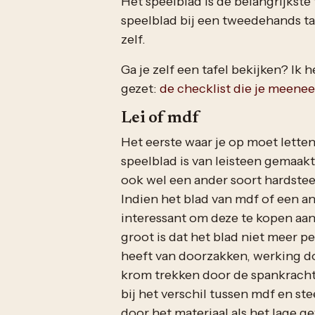
Het speelblad is de belangrijkste 
speelblad bij een tweedehands ta
zelf.
Ga je zelf een tafel bekijken? Ik h
gezet:
de checklist die je meene
Lei of mdf
Het eerste waar je op moet letten
speelblad is van leisteen gemaak
ook wel een ander soort hardsteen
Indien het blad van mdf of een an
interessant om deze te kopen aang
groot is dat het blad niet meer p
heeft van doorzakken, werking d
krom trekken door de spankracht 
bij het verschil tussen mdf en st
door het materiaal als het lage ge