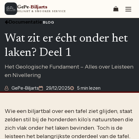
Overslaan naar inhoud
GePe
-Biljarts
BILJART & SNOOKER SERVICE
Documentatie
BLOG
Wat zit er écht onder het
laken? Deel 1
Het Geologische Fundament – Alles over Leisteen
en Nivellering
GePe-Biljarts
29/12/2025
5 min lezen
Wie een biljartbal over een tafel ziet glijden, staat
zelden stil bij de honderden kilo’s natuursteen die
zich vlak onder het laken bevinden. Toch is de
leisteen het belangrijkste onderdeel van de tafel.