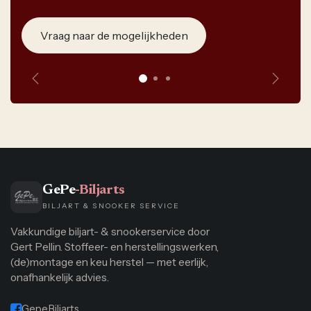
Vraag naar de mogelijkheden
Vorige
Volge
GePe
-Biljarts
BILJART & SNOOKER SERVICE
Vakkundige biljart- & snookerservice door
Gert Pellin. Stoffeer- en herstellingswerken,
(de)montage en keu herstel — met eerlijk,
onafhankelijk advies.
Gepe.Biljarts