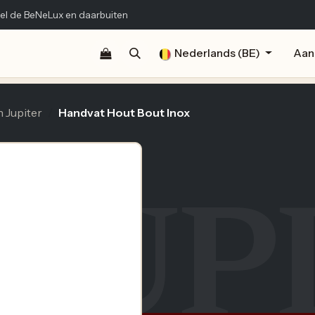
el de BeNeLux en daarbuiten
Shop
Documentatie
Publicaties
Nederlands (BE)
Contact
Aan
 Jupiter
Handvat Hout Bout Inox
JUP