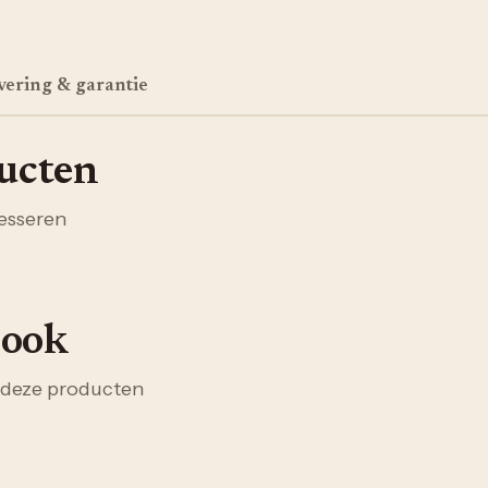
vering & garantie
ducten
esseren
 ook
 deze producten