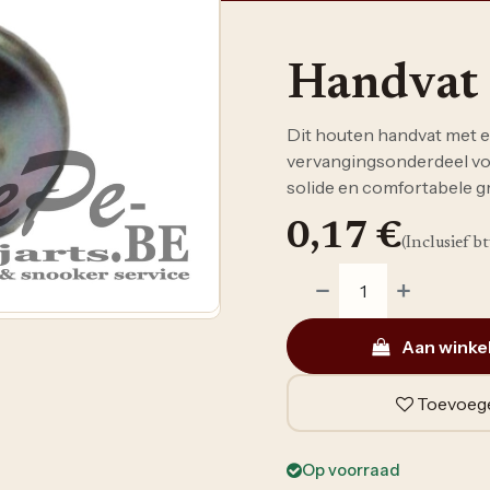
Handvat 
Dit houten handvat met e
vervangingsonderdeel voor
solide en comfortabele g
0,17
€
(Inclusief b
Aan winke
Toevoege
Op voorraad