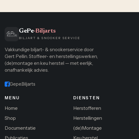
GePe
-Biljarts
BILJART & SNOOKER SERVICE
Vakkundige biljart- & snookerservice door
Gert Pellin. Stoffeer- en herstellingswerken,
(de)montage en keu herstel — met eerlijk,
onafhankelijk advies.
Gepe.Biljarts
MENU
DIENSTEN
Home
Herstofferen
Shop
Herstellingen
Documentatie
(de)Montage
Publicaties
Keu herstel