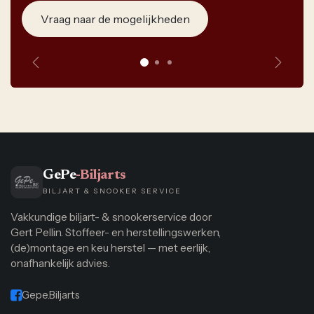
Vraag naar de mogelijkheden
Vorige
Volge
GePe
-Biljarts
BILJART & SNOOKER SERVICE
Vakkundige biljart- & snookerservice door
Gert Pellin. Stoffeer- en herstellingswerken,
(de)montage en keu herstel — met eerlijk,
onafhankelijk advies.
Gepe.Biljarts