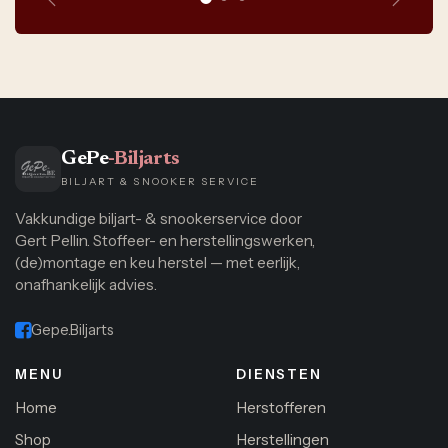
Vorige
Volge
GePe
-Biljarts
BILJART & SNOOKER SERVICE
Vakkundige biljart- & snookerservice door
Gert Pellin. Stoffeer- en herstellingswerken,
(de)montage en keu herstel — met eerlijk,
onafhankelijk advies.
Gepe.Biljarts
MENU
DIENSTEN
Home
Herstofferen
Shop
Herstellingen