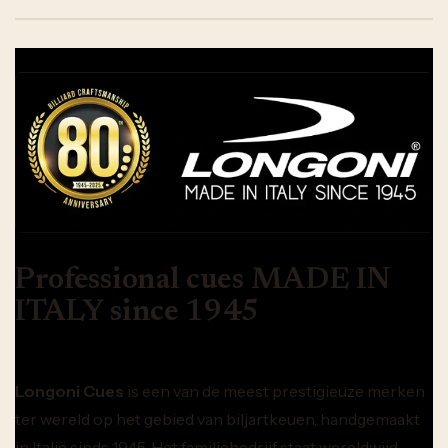
Professional cues MADE IN
ITALY since 1945
Longoni Cues
is een van de meest prestigieuze merken
ter wereld op het gebied van biljartkeuen, handgemaakt
in Italië sinds 1945. Het familiebedrijf staat wereldwijd