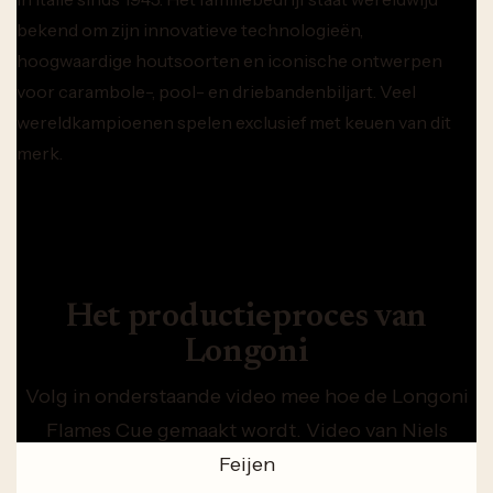
bekend om zijn innovatieve technologieën,
hoogwaardige houtsoorten en iconische ontwerpen
voor carambole-, pool- en driebandenbiljart. Veel
wereldkampioenen spelen exclusief met keuen van dit
merk.
Het productieproces van
Longoni
Volg in onderstaande video mee hoe de Longoni
Flames Cue gemaakt wordt. Video van Niels
Feijen