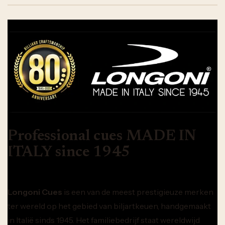
Professional cues MADE IN
ITALY since 1945
Longoni Cues
is een van de meest prestigieuze merken
ter wereld op het gebied van biljartkeuen, handgemaakt
in Italië sinds 1945. Het familiebedrijf staat wereldwijd