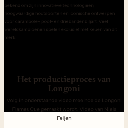
bekend om zijn innovatieve technologieën,
hoogwaardige houtsoorten en iconische ontwerpen
voor carambole-, pool- en driebandenbiljart. Veel
wereldkampioenen spelen exclusief met keuen van dit
merk.
Het productieproces van
Longoni
Volg in onderstaande video mee hoe de Longoni
Flames Cue gemaakt wordt. Video van Niels
Feijen