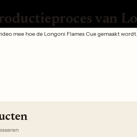
roductieproces van L
video mee hoe de Longoni Flames Cue gemaakt wordt. 
ducten
esseren