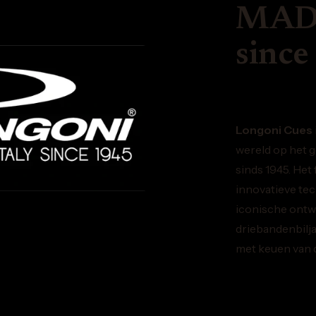
MADE
since
Longoni Cues
wereld op het g
sinds 1945. Het
innovatieve te
iconische ontw
driebandenbilja
met keuen van d