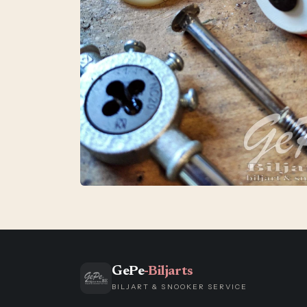
GePe
-Biljarts
BILJART & SNOOKER SERVICE