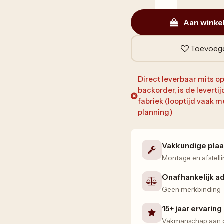
Aan winke
Toevoege
Direct leverbaar mits op
backorder, is de leverti
fabriek (looptijd vaak
planning)
Vakkundige plaa
Montage en afstelli
Onafhankelijk a
Geen merkbinding — 
15+ jaar ervaring
Vakmanschap aan de