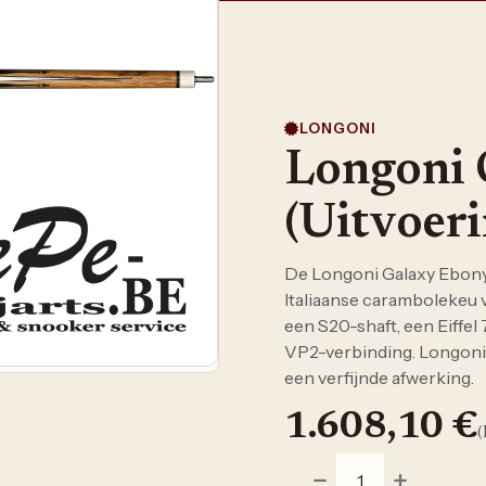
LONGONI
Longoni 
(Uitvoer
De Longoni Galaxy Ebony 
Italiaanse carambolekeu 
een S20-shaft, een Eiffel
VP2-verbinding. Longoni s
een verfijnde afwerking.
1.608,10
€
(