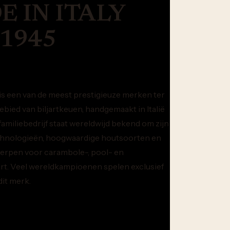
 IN ITALY
 1945
is een van de meest prestigieuze merken ter
ebied van biljartkeuen, handgemaakt in Italië
 familiebedrijf staat wereldwijd bekend om zijn
chnologieën, hoogwaardige houtsoorten en
erpen voor carambole-, pool- en
rt. Veel wereldkampioenen spelen exclusief
it merk.