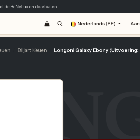
el de BeNeLux en daarbuiten
Shop
Documentatie
Publicaties
Nederlands (BE)
Contact
Aan
euen
Biljart Keuen
Longoni Galaxy Ebony (Uitvoering:
LON