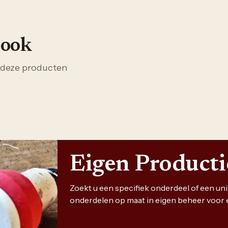
 ook
 deze producten
Eigen Product
Zoekt u een specifiek onderdeel of een u
onderdelen op maat in eigen beheer voor 