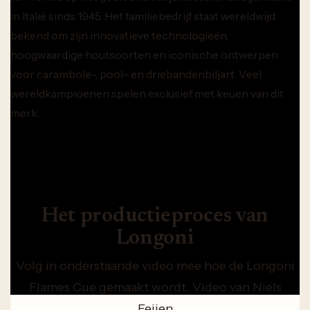
in Italië sinds 1945. Het familiebedrijf staat wereldwijd
bekend om zijn innovatieve technologieën,
hoogwaardige houtsoorten en iconische ontwerpen
voor carambole-, pool- en driebandenbiljart. Veel
wereldkampioenen spelen exclusief met keuen van dit
merk.
Het productieproces van
Longoni
Volg in onderstaande video mee hoe de Longoni
Flames Cue gemaakt wordt. Video van Niels
Feijen