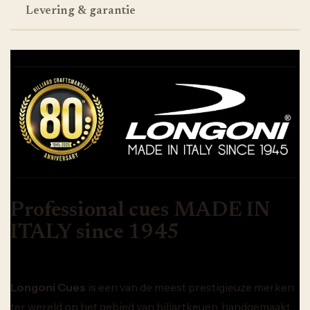
Levering & garantie
Professional cues MADE IN
ITALY since 1945
Longoni Cues
is een van de meest prestigieuze merken
ter wereld op het gebied van biljartkeuen, handgemaakt