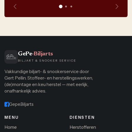
Vorige
Volge
GePe
-Biljarts
BILJART & SNOOKER SERVICE
Vakkundige biljart- & snookerservice door
Gert Pellin. Stoffeer- en herstellingswerken,
(de)montage en keu herstel — met eerlijk,
onafhankelijk advies.
Gepe.Biljarts
MENU
DIENSTEN
Home
Herstofferen