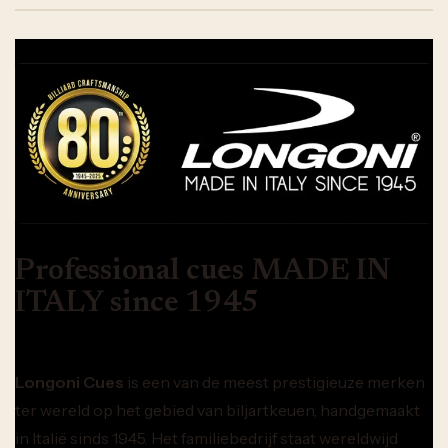
Professional cues MADE IN
ITALY since 1945
Longoni Cues
is een van de meest prestigieuze merken
ter wereld op het gebied van biljartkeuen, handgemaakt
in Italië sinds 1945. Het familiebedrijf staat wereldwijd