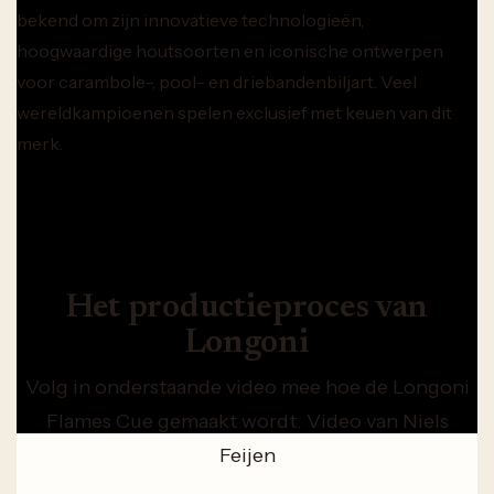
bekend om zijn innovatieve technologieën,
hoogwaardige houtsoorten en iconische ontwerpen
voor carambole-, pool- en driebandenbiljart. Veel
wereldkampioenen spelen exclusief met keuen van dit
merk.
Het productieproces van
Longoni
Volg in onderstaande video mee hoe de Longoni
Flames Cue gemaakt wordt. Video van Niels
Feijen