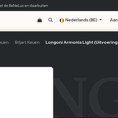
el de BeNeLux en daarbuiten
Shop
Documentatie
Publicaties
Nederlands (BE)
Contact
Aan
euen
Biljart Keuen
Longoni Armonia Light (Uitvoering
LON