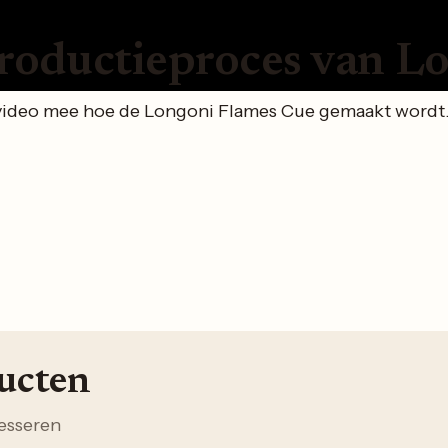
roductieproces van L
video mee hoe de Longoni Flames Cue gemaakt wordt. 
ducten
esseren