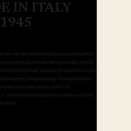
 IN ITALY
 1945
is een van de meest prestigieuze merken ter
ebied van biljartkeuen, handgemaakt in Italië
 familiebedrijf staat wereldwijd bekend om zijn
chnologieën, hoogwaardige houtsoorten en
erpen voor carambole-, pool- en
rt. Veel wereldkampioenen spelen exclusief
it merk.