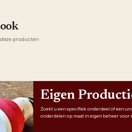
 ook
 deze producten
Eigen Product
Zoekt u een specifiek onderdeel of een u
onderdelen op maat in eigen beheer voor 