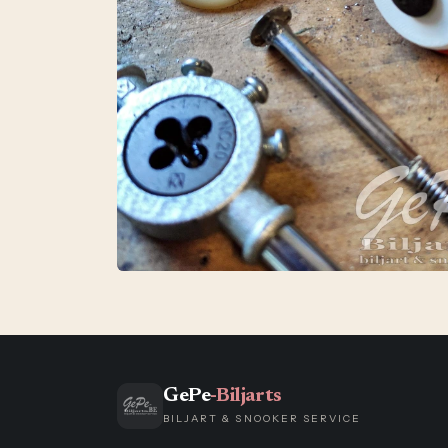
GePe
-Biljarts
BILJART & SNOOKER SERVICE