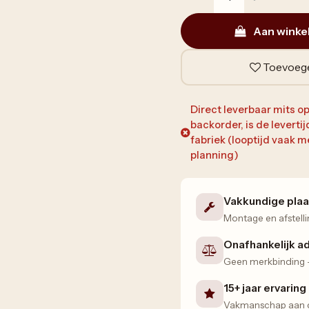
Aan winke
Toevoege
Direct leverbaar mits op
backorder, is de leverti
fabriek (looptijd vaak
planning)
Vakkundige plaa
Montage en afstelli
Onafhankelijk a
Geen merkbinding — 
15+ jaar ervaring
Vakmanschap aan de