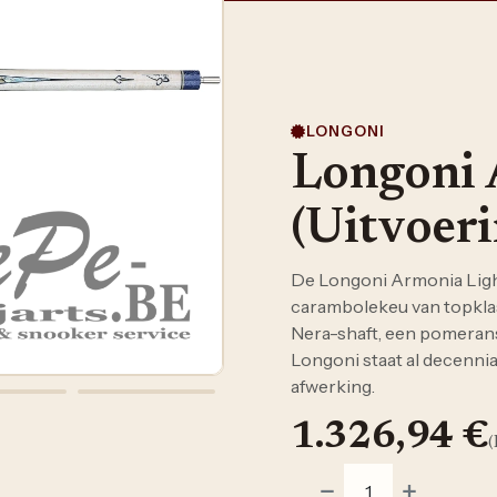
LONGONI
Longoni 
(Uitvoeri
De Longoni Armonia Ligh
carambolekeu van topkla
Nera-shaft, een pomerans
Longoni staat al decennia
afwerking.
1.326,94
€
(