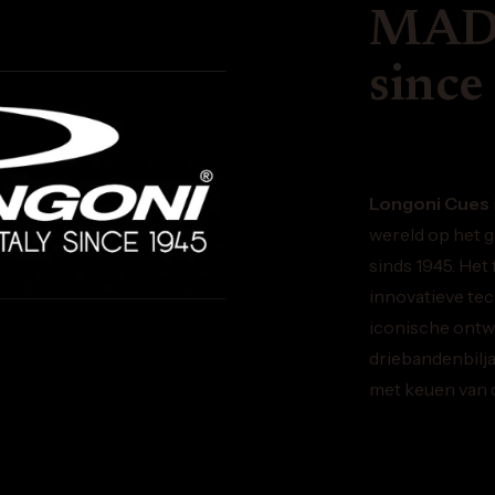
MADE
since
Longoni Cues
wereld op het g
sinds 1945. Het
innovatieve te
iconische ontw
driebandenbilja
met keuen van d