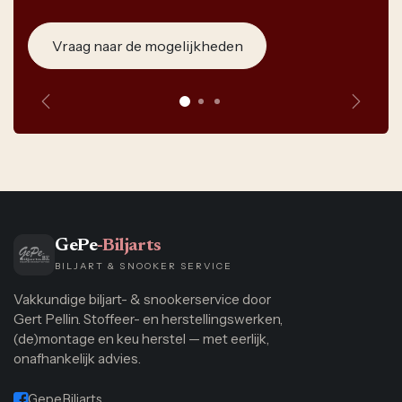
Vraag naar de mogelijkheden
Vorige
Volge
GePe
-Biljarts
BILJART & SNOOKER SERVICE
Vakkundige biljart- & snookerservice door
Gert Pellin. Stoffeer- en herstellingswerken,
(de)montage en keu herstel — met eerlijk,
onafhankelijk advies.
Gepe.Biljarts