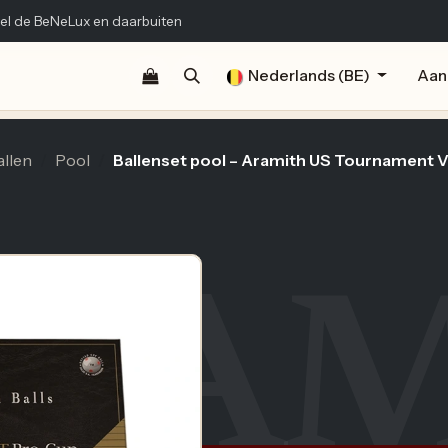
el de BeNeLux en daarbuiten
Shop
Documentatie
Publicaties
Nederlands (BE)
Contact
Aan
allen
Pool
Ballenset pool – Aramith US Tournament V
RAM