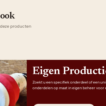
 ook
 deze producten
Eigen Product
Zoekt u een specifiek onderdeel of een u
onderdelen op maat in eigen beheer voor 