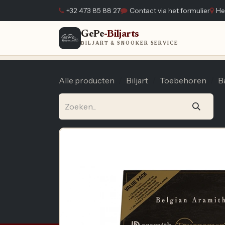
Overslaan naar inhoud
+32 473 85 88 27
Contact via het formulier
He
GePe
-Biljarts
Home
BILJART & SNOOKER SERVICE
Alle producten
Biljart
Toebehoren
B
A