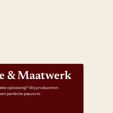
ie & Maatwerk
nieke oplossing? Wij produceren
een perfecte pasvorm.