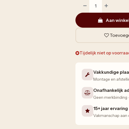
Aan winke
Toevoege
Tijdelijk niet op voorra
Vakkundige plaa
Montage en afstelli
Onafhankelijk a
Geen merkbinding — 
15+ jaar ervaring
Vakmanschap aan de