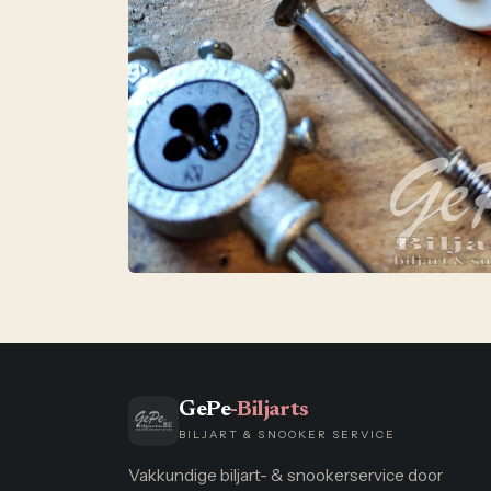
GePe
-Biljarts
BILJART & SNOOKER SERVICE
Vakkundige biljart- & snookerservice door