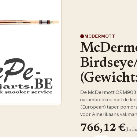
MCDERMOTT
McDerm
Birdseye
(Gewicht
De McDermott CRM903 Bi
carambolekeu met de ke
(European) taper, pomer
voor Amerikaans vakmans
766,12
€
(Incl