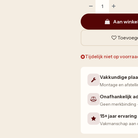
Aan winke
Toevoege
Tijdelijk niet op voorra
Vakkundige plaa
Montage en afstelli
Onafhankelijk a
Geen merkbinding — 
15+ jaar ervaring
Vakmanschap aan de