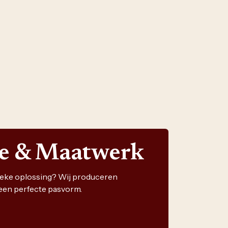
ie & Maatwerk
nieke oplossing? Wij produceren
een perfecte pasvorm.