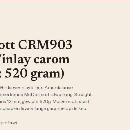
ott CRM903
/inlay carom
: 520 gram)
rdseye/inlay is een Amerikaanse
nmerkende McDermott-afwerking. Straight
ans 12 mm, gewicht 520g. McDermott staat
chap en levenslange garantie op de keu.
usief btw)