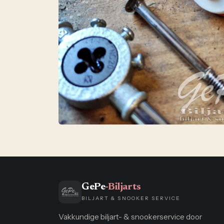
GePe
-Biljarts
BILJART & SNOOKER SERVICE
Vakkundige biljart- & snookerservice door