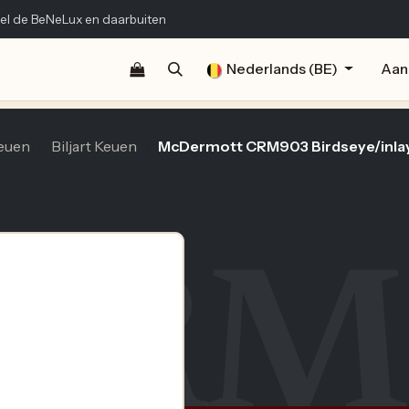
el de BeNeLux en daarbuiten
Shop
Documentatie
Publicaties
Nederlands (BE)
Contact
Aan
euen
Biljart Keuen
McDermott CRM903 Birdseye/inlay
ERM