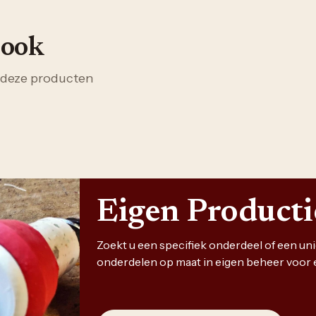
 ook
 deze producten
Eigen Product
Zoekt u een specifiek onderdeel of een u
onderdelen op maat in eigen beheer voor 