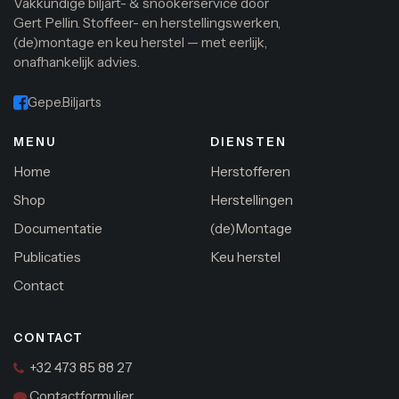
Vakkundige biljart- & snookerservice door
Gert Pellin. Stoffeer- en herstellingswerken,
(de)montage en keu herstel — met eerlijk,
onafhankelijk advies.
Gepe.Biljarts
MENU
DIENSTEN
Home
Herstofferen
Shop
Herstellingen
Documentatie
(de)Montage
Publicaties
Keu herstel
Contact
CONTACT
+32 473 85 88 27
Contactformulier