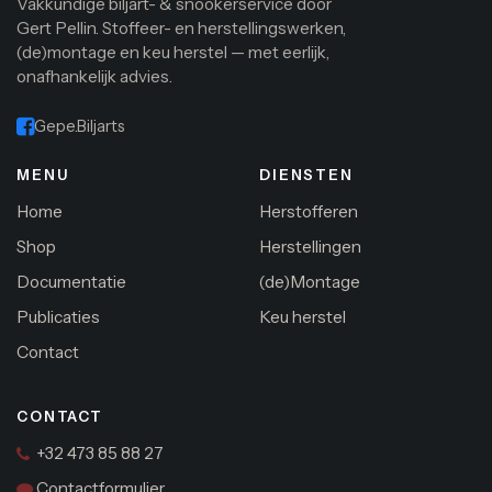
Vakkundige biljart- & snookerservice door
Gert Pellin. Stoffeer- en herstellingswerken,
(de)montage en keu herstel — met eerlijk,
onafhankelijk advies.
Gepe.Biljarts
MENU
DIENSTEN
Home
Herstofferen
Shop
Herstellingen
Documentatie
(de)Montage
Publicaties
Keu herstel
Contact
CONTACT
+32 473 85 88 27
Contactformulier