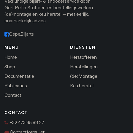
Vakkundige biljart- & snookerservice door
Gert Pellin. Stoffeer- en herstellingswerken,
(de)montage en keu herstel — met eerlijk,
onafhankelijk advies.
Gepe.Biljarts
MENU
DIENSTEN
Home
Herstofferen
Shop
Herstellingen
Documentatie
(de)Montage
Publicaties
Keu herstel
Contact
CONTACT
+32 473 85 88 27
Contactformulier