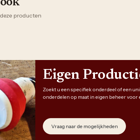
 ook
 deze producten
Eigen Product
Zoekt u een specifiek onderdeel of een u
onderdelen op maat in eigen beheer voor 
Vraag naar de mogelijkheden