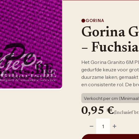
GORINA
Gorina G
– Fuchsia
Het Gorina Granito 6M Plu
gedurfde keuze voor grote
duurzame laken, gemaakt 
en consistente rol. De bre
Verkocht per cm (Minimaal
0,95
€
(Inclusief b