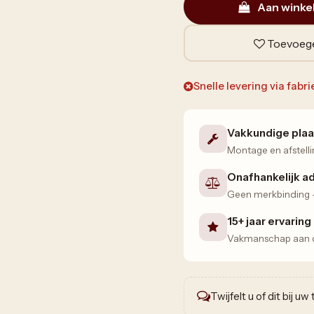
Aan winke
Toevoege
Snelle levering via fabr
Vakkundige plaa
Montage en afstelli
Onafhankelijk a
Geen merkbinding — 
15+ jaar ervaring
Vakmanschap aan de
Twijfelt u of dit bij u