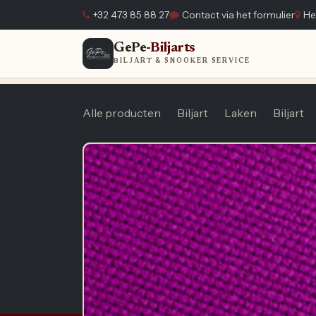
Overslaan naar inhoud
+32 473 85 88 27
Contact via het formulier
He
GePe
-Biljarts
Home
BILJART & SNOOKER SERVICE
Alle producten
Biljart
Laken
Biljart