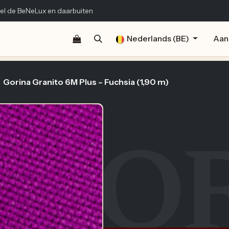
el de BeNeLux en daarbuiten
Shop
Documentatie
Publicaties
Nederlands (BE)
Contact
Aan
Gorina Granito 6M Plus – Fuchsia (1,90 m)
GO