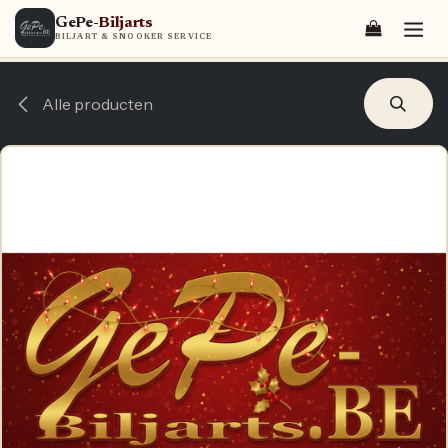
Overslaan naar inhoud
GePe
-Biljarts
BILJART & SNOOKER SERVICE
Alle producten
E-BILJART