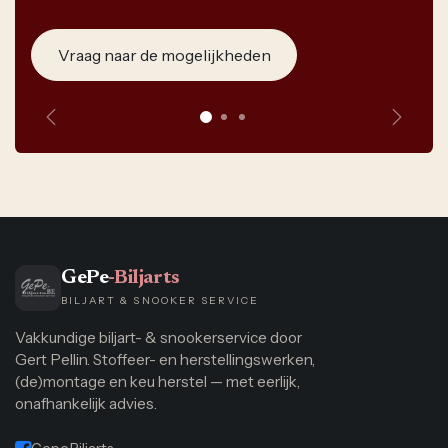
Vraag naar de mogelijkheden
Vorige
Volge
GePe
-Biljarts
BILJART & SNOOKER SERVICE
Vakkundige biljart- & snookerservice door
Gert Pellin. Stoffeer- en herstellingswerken,
(de)montage en keu herstel — met eerlijk,
onafhankelijk advies.