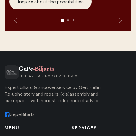
Inquire about the possibilities
Anterior
Siguie
GePe
-Biljarts
BILLIARD & SNOOKER SERVICE
Expert billiard & snooker service by Gert Pellin.
Re-upholstery and repairs, (dis)assembly and
cue repair — with honest, independent advice.
Gepe.Biljarts
MENU
SERVICES