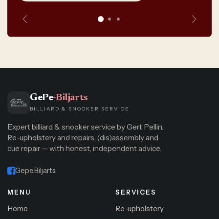
Anterior
Siguie
GePe
-Biljarts
BILLIARD & SNOOKER SERVICE
Expert billiard & snooker service by Gert Pellin.
Re-upholstery and repairs, (dis)assembly and
cue repair — with honest, independent advice.
Gepe.Biljarts
MENU
SERVICES
Home
Re-upholstery