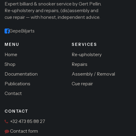
Expert billiard & snooker service by Gert Pellin.
Re-upholstery and repairs, (dis)assembly and
cue repair — with honest, independent advice.
Gepe.Biljarts
MENU
SERVICES
Home
Re-upholstery
Shop
Repairs
Documentation
Assembly / Removal
Publications
Cue repair
Contact
CONTACT
+32 473 85 88 27
Contact form