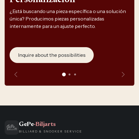
Personalización
¿Está buscando una pieza específica o una solución
única? Producimos piezas personalizadas
internamente para un ajuste perfecto.
Inquire about the possibilities
Anterior
Siguie
GePe
-Biljarts
BILLIARD & SNOOKER SERVICE