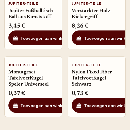
JUPITER-TEILE
JUPITER-TEILE
Jupiter Fußballtisch-
Verstärkter Holz-
Ball aus Kunststoff
Kickergriff
3,45
€
8,26
€
Toevoegen aan winkelmandje
Toevoegen aan winke
Auf die Wunschli
JUPITER-TEILE
JUPITER-TEILE
Montageset
Nylon Fixed Fiber
TafelvoetKugel
TafelvoetKugel
Speler Universeel
Schwarz
0,37
€
0,73
€
Toevoegen aan winkelmandje
Toevoegen aan winke
Auf die W