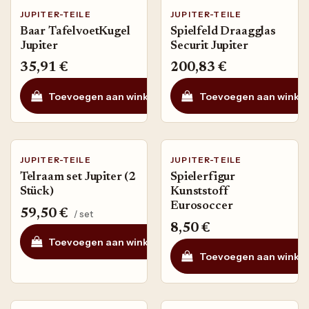
JUPITER-TEILE
JUPITER-TEILE
Baar TafelvoetKugel
Spielfeld Draagglas
Jupiter
Securit Jupiter
35,91
€
200,83
€
Toevoegen aan winkelmandje
Toevoegen aan winke
Auf die Wunschli
JUPITER-TEILE
JUPITER-TEILE
Telraam set Jupiter (2
Spielerfigur
Stück)
Kunststoff
Eurosoccer
59,50
€
/ set
8,50
€
Toevoegen aan winkelmandje
Auf die Wunschli
Toevoegen aan winke