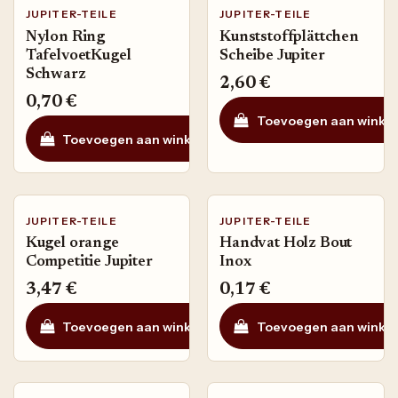
JUPITER-TEILE
JUPITER-TEILE
Nylon Ring
Kunststoffplättchen
TafelvoetKugel
Scheibe Jupiter
Schwarz
2,60
€
0,70
€
Toevoegen aan winke
Toevoegen aan winkelmandje
Auf die Wunschli
JUPITER-TEILE
JUPITER-TEILE
Kugel orange
Handvat Holz Bout
Competitie Jupiter
Inox
3,47
€
0,17
€
Toevoegen aan winkelmandje
Toevoegen aan winke
Auf die Wunschli