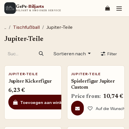
Zum Inhalt springen
GePe
-Biljarts
BILJART & SNOOKER SERVICE
...
Tischfußball
Jupiter-Teile
Jupiter-Teile
Sortieren nach
Filter
JUPITER-TEILE
JUPITER-TEILE
Jupiter Kickerfigur
Spielerfigur Jupiter
Custom
6,23
€
Price from:
10,74
€
Toevoegen aan winkelmandje
Auf die Wunschli
Auf die Wunschlis