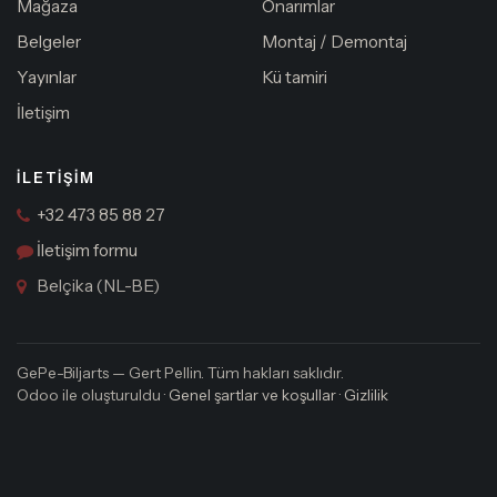
Mağaza
Onarımlar
Belgeler
Montaj / Demontaj
Yayınlar
Kü tamiri
İletişim
İLETIŞIM
+32 473 85 88 27
İletişim formu
Belçika (NL-BE)
GePe-Biljarts — Gert Pellin. Tüm hakları saklıdır.
Odoo ile oluşturuldu ·
Genel şartlar ve koşullar
·
Gizlilik