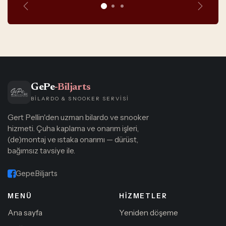
Önceki
Sonrak
GePe
-Biljarts
BILARDO & SNOOKER SERVISI
Gert Pellin'den uzman bilardo ve snooker
hizmeti. Çuha kaplama ve onarım işleri,
(de)montaj ve ıstaka onarımı — dürüst,
bağımsız tavsiye ile.
Gepe.Biljarts
MENÜ
HIZMETLER
Ana sayfa
Yeniden döşeme