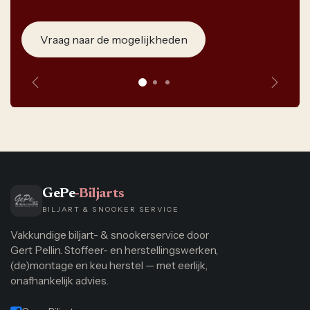
Vraag naar de mogelijkheden
Vorige
Volge
GePe
-Biljarts
BILJART & SNOOKER SERVICE
Vakkundige biljart- & snookerservice door
Gert Pellin. Stoffeer- en herstellingswerken,
(de)montage en keu herstel — met eerlijk,
onafhankelijk advies.