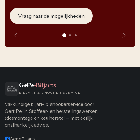
Vraag naar de mogelijkheden
Vorige
Volge
GePe
-Biljarts
BILJART & SNOOKER SERVICE
Vakkundige biljart- & snookerservice door
Gert Pellin. Stoffeer- en herstellingswerken,
(de)montage en keu herstel — met eerlijk,
onafhankelijk advies.
Gepe.Biljarts